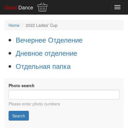
Good
Dance
Toggl
navig
Home
2022 Ladies' Cup
Вечернее Отделение
Дневное отделение
Отдельная папка
Photo search
Please enter photo numbers
Search